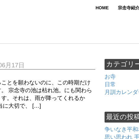
HOME
宗念寺紹
カテゴリ
06月17日
お寺
ることを願わないのに、この時期だけ
日常
。 宗念寺の池は枯れ池。にも関わら
月訓カレンダ
ます。それは、雨が降ってくれるか
に大切で、 […]
最近の投
争いなき平和
思い思われ 