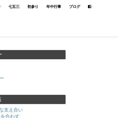
介
七五三
初参り
年中行事
ブログ
ー
ー
稿
な支え合い
手を合わす