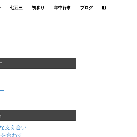
介
七五三
初参り
年中行事
ブログ
ー
ー
稿
な支え合い
手を合わす