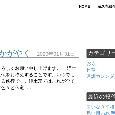
HOME
宗念寺紹
かがやく
カテゴリ
2020年01月31日
お寺
ろしくお願い申し上げます。 浄土
日常
念仏をお称えすることです。いつでも
月訓カレンダ
きる修行です。浄土宗ではこれが全て
々と仏道 […]
最近の投
争いなき平和
思い思われ 