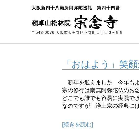
大阪新四十八願所阿弥陀巡礼 第四十四番
嶺卓山松林院
〒543-0076 大阪市天王寺区下寺町１丁目３−６６
「おはよう」笑顔
新年を迎えました。今年もよ
宗の修行は南無阿弥陀仏のお
どこでも誰でも容易に実践で
なのですが、浄土宗の経典には色
[続きを読む]